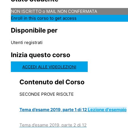
NON ISCRITTO o MAIL NON CONFERMATA
Enroll in this corso to get access
Disponibile per
Utenti registrati
Inizia questo corso
ACCEDI ALLE VIDEOLEZIONI
Contenuto del Corso
SECONDE PROVE RISOLTE
Tema d’esame 2019, parte 1 di 12
Lezione d'esempio
Tema d’esame 2019, parte 2 di 12