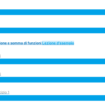
zione e somma di funzioni
Lezione d'esempio
i
i
izio 1