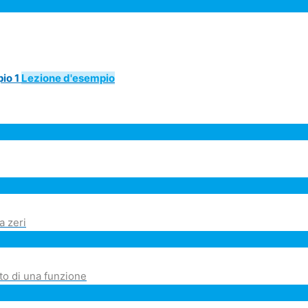
pio 1
Lezione d'esempio
a zeri
nto di una funzione