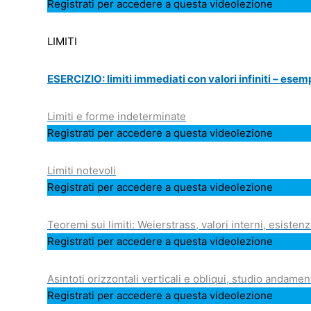
Registrati per accedere a questa videolezione
LIMITI
ESERCIZIO: limiti immediati con valori infiniti – esem
Limiti e forme indeterminate
Registrati per accedere a questa videolezione
Limiti notevoli
Registrati per accedere a questa videolezione
Teoremi sui limiti: Weierstrass, valori interni, esistenz
Registrati per accedere a questa videolezione
Asintoti orizzontali verticali e obliqui, studio andame
Registrati per accedere a questa videolezione