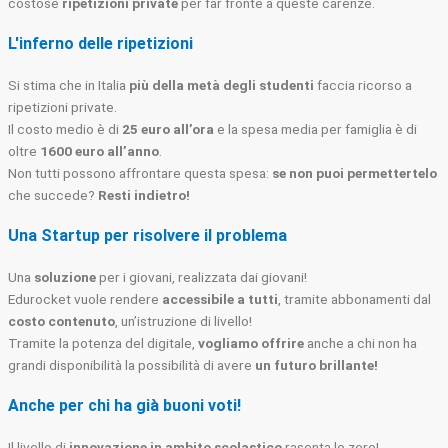
costose
ripetizioni private
per far fronte a queste carenze.
L'inferno delle ripetizioni
Si stima che in Italia
più della metà degli studenti
faccia ricorso a
ripetizioni private.
Il costo medio è di
25 euro all’ora
e la spesa media per famiglia è di
oltre
1600 euro all’anno
.
Non tutti possono affrontare questa spesa:
se non puoi permettertelo
che succede?
Resti indietro!
Una Startup per risolvere il problema
Una
soluzione
per i giovani, realizzata dai giovani!
Edurocket vuole rendere
accessibile a tutti
, tramite abbonamenti dal
costo contenuto
, un’istruzione di livello!
Tramite la potenza del digitale,
vogliamo offrire
anche a chi non ha
grandi disponibilità la possibilità di avere
un futuro brillante!
Anche per chi ha già buoni voti!
Il livello di
innovazione in ambito scolastico
rasenta lo zero!