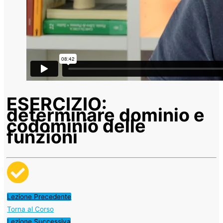
ESERCIZIO:
determinare dominio e
codominio delle
funzioni
Lezione Precedente
Torna al Corso
Lezione Successiva