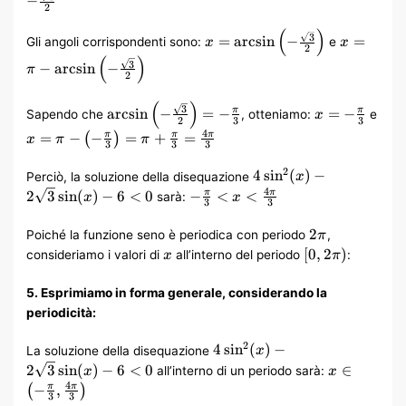
−
2
{2}
(
)
x =
x = \pi –
3
=
arcsin
−
=
Gli angoli corrispondenti sono:
e
x
x
2
\arcsin\left(-
\arcsin\le
(
)
3
−
arcsin
−
π
\frac{\sqrt{3}}
\frac{\s
2
{2}\right)
{2}\right
(
)
\arcsin\left(-
x = -
3
arcsin
−
=
−
=
−
π
π
Sapendo che
, otteniamo:
e
x
2
3
3
\frac{\sqrt{3}}
\frac{\pi}
x = \pi –
4
=
−
−
=
+
=
π
π
π
(
)
x
π
π
{2}\right) = -
{3}
3
3
3
\left(-
\frac{\pi}{3}
\frac{\pi}
4\sin^2(x) –
2
4
sin
(
)
−
Perciò, la soluzione della disequazione
x
{3}\right)
2\sqrt{3}\sin(x)
-\frac{\pi}
4
2
3
sin
(
)
−
6
<
0
−
<
<
π
π
sarà:
x
x
= \pi +
3
3
– 6 < 0
{3} < x <
\frac{\pi}
\frac{4\pi}
2\pi
2
Poiché la funzione seno è periodica con periodo
,
π
{3} =
{3}
x
[0,
[
0
,
2
)
consideriamo i valori di
all’interno del periodo
:
\frac{4\pi}
x
π
2\pi)
{3}
5. Esprimiamo in forma generale, considerando la
periodicità:
4\sin^2(x) –
2
4
sin
(
)
−
La soluzione della disequazione
x
2\sqrt{3}\sin(x)
x \in \left(
2
3
sin
(
)
−
6
<
0
∈
all’interno di un periodo sarà:
x
x
– 6 < 0
\frac{\pi}
4
−
,
π
π
(
)
3
3
{3},