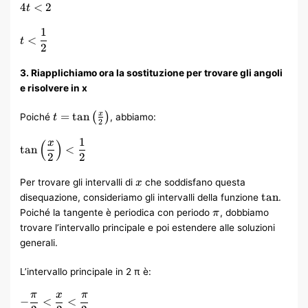
1
4t
4
<
2
t
t^2
<
<
1
2
1
t <
<
t
\frac{1}
2
{2}
3. Riapplichiamo ora la sostituzione per trovare gli angoli
e risolvere in x
t =
=
tan
x
(
)
Poiché
, abbiamo:
t
2
\tan\left(\frac{x}
{2}\right)
1
x
\tan\left(\frac{x}
(
)
tan
<
{2}\right) <
2
2
\frac{1}{2}
x
Per trovare gli intervalli di
che soddisfano questa
x
\tan
tan
disequazione, consideriamo gli intervalli della funzione
.
\pi
Poiché la tangente è periodica con periodo
, dobbiamo
π
trovare l’intervallo principale e poi estendere alle soluzioni
generali.
L’intervallo principale in 2
π
è:
π
x
π
-
−
<
<