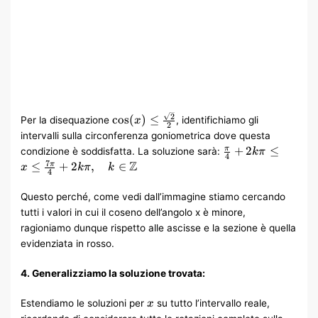
\cos(x) \leq
2
cos
(
)
≤
Per la disequazione
, identifichiamo gli
x
2
\frac{\sqrt{2}}
intervalli sulla circonferenza goniometrica dove questa
{2}
\frac{\pi}
+
2
≤
π
condizione è soddisfatta. La soluzione sarà:
kπ
4
{4} + 2k\pi
Z
7
≤
+
2
,
∈
π
x
kπ
k
4
\leq x \leq
\frac{7\pi}
Questo perché, come vedi dall’immagine stiamo cercando
{4} + 2k\pi,
tutti i valori in cui il coseno dell’angolo x è minore,
\quad k \in
ragioniamo dunque rispetto alle ascisse e la sezione è quella
\mathbb{Z}
evidenziata in rosso.
4. Generalizziamo la soluzione trovata:
xx
Estendiamo le soluzioni per
su tutto l’intervallo reale,
x