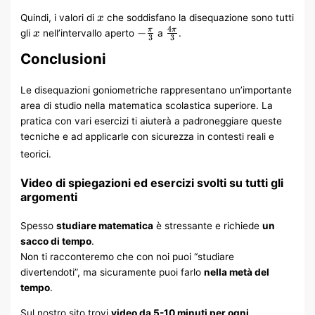
\frac{4\pi
x
Quindi, i valori di
che soddisfano la disequazione sono tutti
x
{3}\right)
x
-
\frac{4\pi}
4
−
π
π
gli
nell’intervallo aperto
a
.
x
3
3
\frac{\pi}
{3}
Conclusioni
{3}
Le disequazioni goniometriche rappresentano un’importante
area di studio nella matematica scolastica superiore. La
pratica con vari esercizi ti aiuterà a padroneggiare queste
tecniche e ad applicarle con sicurezza in contesti reali e
teorici.
Video di spiegazioni ed esercizi svolti su tutti gli
argomenti
Spesso
studiare matematica
è stressante e richiede
un
sacco di tempo
.
Non ti racconteremo che con noi puoi “studiare
divertendoti”, ma sicuramente puoi farlo
nella metà del
tempo
.
Sul nostro sito trovi
video da 5-10 minuti per ogni