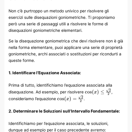
> a,
\quad
Non c’è purtroppo un metodo univico per risolvere gli
\cot(x)
esercizi sulle disequazioni goniometriche. Ti proponiamo
\geq a
però una serie di passaggi utili a risolvere le forme di
disequazioni goniometriche elementari.
Se la disequazione goniometrica che devi risolvere non è già
nella forma elementare, puoi applicare una serie di proprietà
goniometriche, archi associati o sostituzioni per ricondurti a
queste forme.
1. Identificare l’Equazione Associata:
Prima di tutto, identifichiamo l’equazione associata alla
\cos(x) \leq
2
cos
(
)
≤
disequazione. Ad esempio, per risolvere
,
x
2
\frac{\sqrt{2}}
\cos(x) =
2
cos
(
)
=
consideriamo l’equazione
.
x
2
{2}
\frac{\sqrt{2}}
{2}
2. Determinare le Soluzioni sull’Intervallo Fondamentale:
Identifichiamo per l’equazione associata, le soluzioni,
dunque ad esempio per il caso precedente avremo: