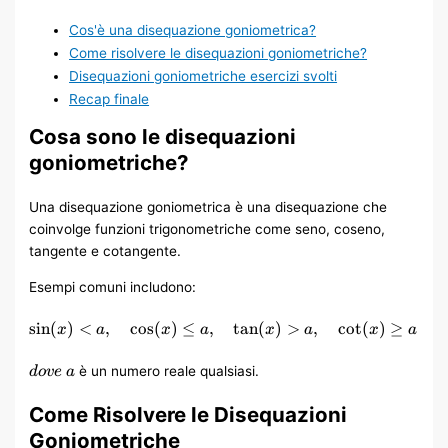
Cos'è una disequazione goniometrica?
Come risolvere le disequazioni goniometriche?
Disequazioni goniometriche​ esercizi svolti
Recap finale
Cosa sono le disequazioni
goniometriche?
Una disequazione goniometrica è una disequazione che
coinvolge funzioni trigonometriche come seno, coseno,
tangente e cotangente.
Esempi comuni includono:
\sin(x)
sin
(
)
<
,
cos
(
)
≤
,
tan
(
)
>
,
cot
(
)
≥
x
a
x
a
x
a
x
a
< a,
\quad
è un numero reale qualsiasi.
dove a
\cos(x)
\leq a,
Come Risolvere le Disequazioni
\quad
Goniometriche
\tan(x)