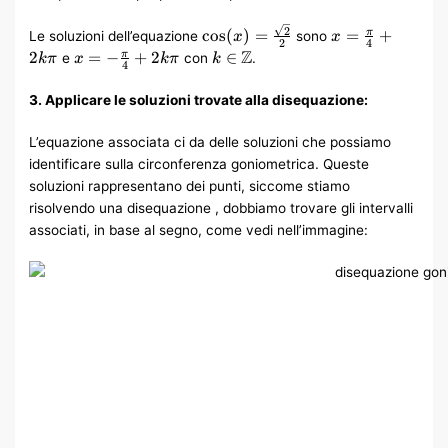
\cos(x) =
x =
2
cos
(
)
=
=
+
π
Le soluzioni dell’equazione
sono
x
x
2
4
\frac{\sqrt{2}}
\frac{\pi}
x = -
k \in
Z
2
=
−
+
2
∈
π
e
con
.
kπ
x
kπ
k
4
{2}
{4} +
\frac{\pi}
\mathbb{Z}
2k\pi
{4} +
3. Applicare le soluzioni trovate alla disequazione:
2k\pi
L’equazione associata ci da delle soluzioni che possiamo
identificare sulla circonferenza goniometrica. Queste
soluzioni rappresentano dei punti, siccome stiamo
risolvendo una disequazione , dobbiamo trovare gli intervalli
associati, in base al segno, come vedi nell’immagine: