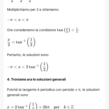
2
2
2
\frac{\pi}
{2} <
Moltiplichiamo per 2 e otteniamo:
\frac{x}
{2} <
-
−
<
<
\frac{\pi}
π
x
π
\pi
{2}
<
\tan\left(\frac{x}
1
tan
<
x
(
)
Ora consideriamo la condizione
:
2
2
x
{2}\right) <
<
\frac{1}{2}
1
\frac{x}{2} <
(
)
x
−
1
<
tan
\pi
\tan^{-1}\left(\frac{1}
2
2
{2}\right)
Pertanto, le soluzioni sono:
1
-\pi < x < 2
(
)
−
1
−
<
<
2
tan
π
x
\tan^{-1}\left(\frac{1}
2
{2}\right)
4. Troviamo ora le soluzioni generali
Poiché la tangente è periodica con periodo 𝜋 π, le soluzioni
generali sono
1
x = 2
(
)
Z
−
1
=
2
tan
+
2
per
∈
x
kπ
k