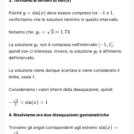
3. Torniamo ai termini di sen(x)
{2}
y =
-1
1
=
sin
(
)
−
1
1
Poiché
deve essere compreso tra
e
,
y
x
\sin(x)
verifichiamo che le soluzioni rientrino in questo intervallo.
y_1 =
=
3
≈
1.73
Notiamo che:
y
1
\sqrt{3}
\approx
y_1
[-1,
[
−
1
,
1
]
La soluzione
non è compresa nell’intervallo
,
y
1
1.73
1]
y_2
quindi non ci interessa. Invece, la soluzione
è all’interno
y
2
dell’intervallo.
La soluzione viene dunque scartata e viene considerato il
limite, ossia 1.
Consideriamo i valori interni della disequazione, quindi:
-
3
−
<
sin
(
)
<
1
x
2
\frac{\sqrt{3}}
{2} < \sin(x) <
4. Risolviamo ora due disequazioni goniometriche
1
\sin(x) = -
sin
(
)
=
Troviamo gli angoli corrispondenti agli estremi:
x
\frac{\sqrt{3}
3