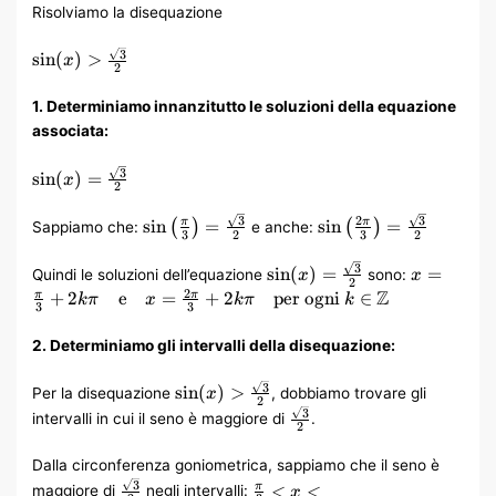
Risolviamo la disequazione
\sin(x) >
3
sin
(
)
>
x
2
\frac{\sqrt{3}}
{2}
1. Determiniamo innanzitutto le soluzioni della equazione
associata:
\sin(x) =
3
sin
(
)
=
x
2
\frac{\sqrt{3}}
{2}
\sin\left(\frac{\pi}
\sin\left(\frac{2\pi}
3
3
2
sin
=
sin
=
π
π
(
)
(
)
Sappiamo che:
e anche:
3
2
3
2
{3}\right) =
{3}\right) =
\frac{\sqrt{3}}{2}
\frac{\sqrt{3}}{2}
\sin(x) =
x =
3
sin
(
)
=
=
Quindi le soluzioni dell’equazione
sono:
x
x
2
\frac{\sqrt{3}}
\frac{\pi
Z
2
+
2
e
=
+
2
per ogni
∈
π
π
kπ
x
kπ
k
3
3
{2}
{3} + 2k\
\quad
2. Determiniamo gli intervalli della disequazione:
\text{e}
\quad x =
\sin(x) >
3
sin
(
)
>
Per la disequazione
, dobbiamo trovare gli
x
\frac{2\p
2
\frac{\sqrt{3}}
\frac{\sqrt{3}}
3
{3} + 2k\
intervalli in cui il seno è maggiore di
.
2
{2}
{2}
\quad
\text{per
Dalla circonferenza goniometrica, sappiamo che il seno è
ogni } k \
\frac{\sqrt{3}}
\frac{\pi}
3
<
<
π
maggiore di
negli intervalli:
x